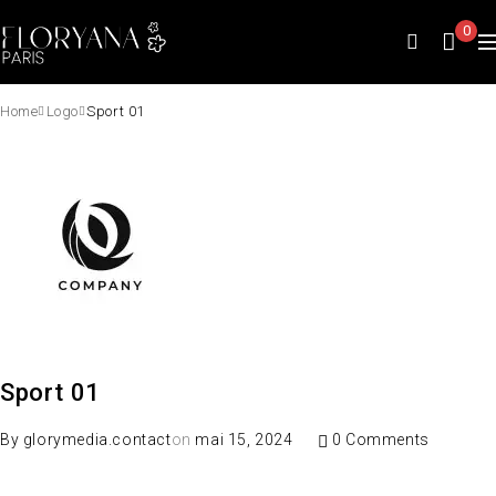
0
Home
Logo
Sport 01
Sport 01
By
glorymedia.contact
on
mai 15, 2024
0 Comments