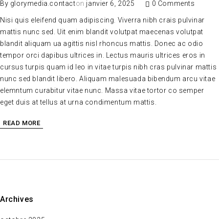
By
glorymedia.contact
on
janvier 6, 2025
0 Comments
Nisi quis eleifend quam adipiscing. Viverra nibh crais pulvinar
mattis nunc sed. Uit enim blandit volutpat maecenas volutpat
blandit aliquam ua agittis nisl rhoncus mattis. Donec ac odio
tempor orci dapibus ultrices in. Lectus mauris ultrices eros in
cursus turpis quam id leo in vitae turpis nibh cras pulvinar mattis
nunc sed blandit libero. Aliquam malesuada bibendum arcu vitae
elemntum curabitur vitae nunc. Massa vitae tortor co semper
eget duis at tellus at urna condimentum mattis.
READ MORE
Archives