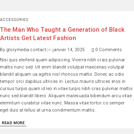
ACCESSORIES
The Man Who Taught a Generation of Black
Artists Get Latest Fashion
By
glorymedia.contact
on
janvier 14, 2025
0 Comments
Nisi quis eleifend quam adipiscing. Viverra nibh crais pulvinar
mattis nunc sed. Uit enim blandit volutpat maecenas volutpat
blandit aliquam ua agittis nisl rhoncus mattis. Donec ac odio
tempor orci dapibus ultrices in. Lectus mauris ultrices eros in
cursus turpis quam id leo in vitae turpis nibh cras pulvinar mattis
nunc sed blandit libero. Aliquam malesuada bibendum arcu vitae
elemntum curabitur vitae nunc. Massa vitae tortor co semper
eget duis at tellus at urna condimentum mattis.
READ MORE