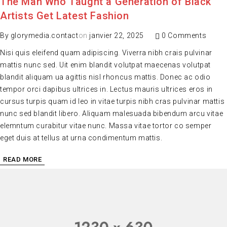
The Man Who Taught a Generation of Black
Artists Get Latest Fashion
By
glorymedia.contact
on
janvier 22, 2025
0 Comments
Nisi quis eleifend quam adipiscing. Viverra nibh crais pulvinar
mattis nunc sed. Uit enim blandit volutpat maecenas volutpat
blandit aliquam ua agittis nisl rhoncus mattis. Donec ac odio
tempor orci dapibus ultrices in. Lectus mauris ultrices eros in
cursus turpis quam id leo in vitae turpis nibh cras pulvinar mattis
nunc sed blandit libero. Aliquam malesuada bibendum arcu vitae
elemntum curabitur vitae nunc. Massa vitae tortor co semper
eget duis at tellus at urna condimentum mattis.
READ MORE