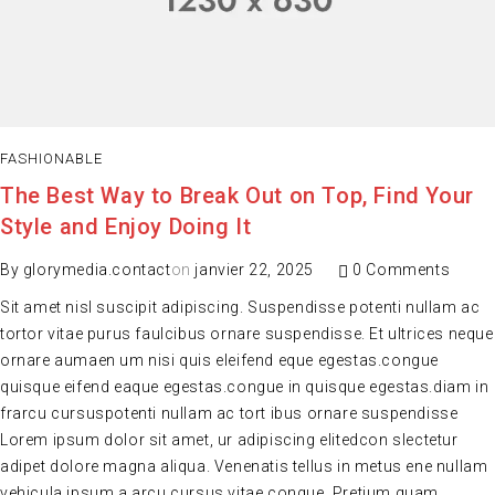
FASHIONABLE
The Best Way to Break Out on Top, Find Your
Style and Enjoy Doing It
By
glorymedia.contact
on
janvier 22, 2025
0 Comments
Sit amet nisl suscipit adipiscing. Suspendisse potenti nullam ac
tortor vitae purus faulcibus ornare suspendisse. Et ultrices neque
ornare aumaen um nisi quis eleifend eque egestas.congue
quisque eifend eaque egestas.congue in quisque egestas.diam in
frarcu cursuspotenti nullam ac tort ibus ornare suspendisse
Lorem ipsum dolor sit amet, ur adipiscing elitedcon slectetur
adipet dolore magna aliqua. Venenatis tellus in metus ene nullam
vehicula ipsum a arcu cursus vitae congue. Pretium quam